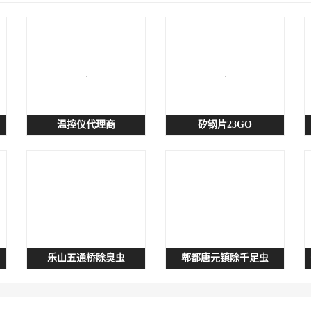
温控仪代理商
矽钢片23GO
乐山五通桥除臭虫
郫都唐元镇除千足虫