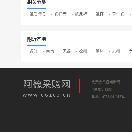
相关分类
纸质餐具
纸托盘
纸尿裤
纸杯
卫生纸
附近产地
镇江
南京
无锡
徐州
常州
苏州
免费会员咨询热线：
400-872-3336
传真：0755-86191334