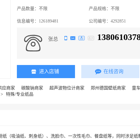
产品数量：
不限
产品规格：
不限
信息编号：
126189481
公司编号：
4292851
138061037
张总
进入店铺
在线咨询
供应商家
碳酸钠商家
超声波物位计商家
郑州德国壁纸商家
童
>
特殊/专业纸品
厨纸（吸油纸、刺身纸）、洗脸巾、一次性毛巾、餐盘纸等，同时涉足纸