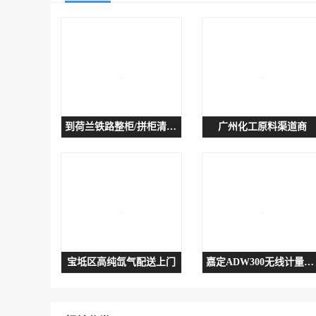
到荷兰铁路整柜/拼柜清关派送-**大件双清到门专线
广州化工原料渠道商
宝坻区高纯氙气配送上门
嘉定ADW300无线计量仪表的技术亮点