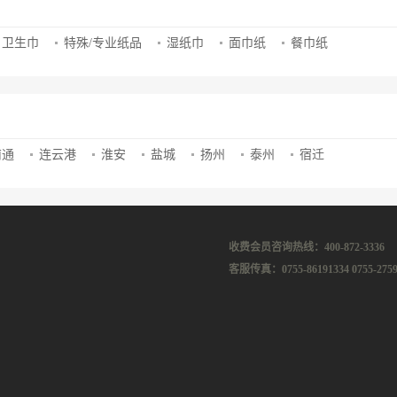
卫生巾
特殊/专业纸品
湿纸巾
面巾纸
餐巾纸
南通
连云港
淮安
盐城
扬州
泰州
宿迁
收费会员咨询热线：400-872-3336
客服传真：0755-86191334 0755-2759