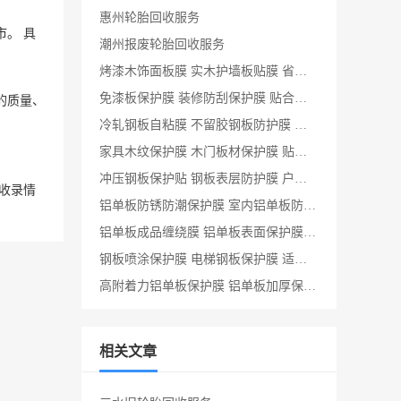
惠州轮胎回收服务
。 具
潮州报废轮胎回收服务
烤漆木饰面板膜 实木护墙板贴膜 省时省力好操作
免漆板保护膜 装修防刮保护膜 贴合度高
的质量、
冷轧钢板自粘膜 不留胶钢板防护膜 膜面平整透明度高
家具木纹保护膜 木门板材保护膜 贴合平整不起泡
冲压钢板保护贴 钢板表层防护膜 户外长效防护
收录情
铝单板防锈防潮保护膜 室内铝单板防护膜 韧性强
铝单板成品缠绕膜 铝单板表面保护膜 易撕无残胶
钢板喷涂保护膜 电梯钢板保护膜 适配各类钢板卷材板材
高附着力铝单板保护膜 铝单板加厚保护膜 不易撕裂破损
相关文章