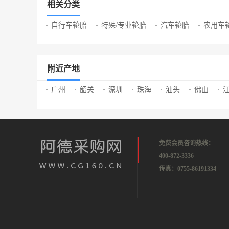
相关分类
自行车轮胎
特殊/专业轮胎
汽车轮胎
农用车
附近产地
广州
韶关
深圳
珠海
汕头
佛山
免费会员咨询热线：
400-872-3336
传真：0755-86191334