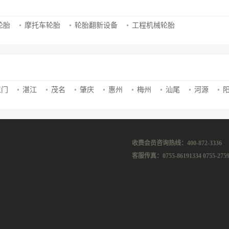
轮胎
摩托车轮胎
轮胎翻新设备
工程机械轮胎
江门
湛江
茂名
肇庆
惠州
梅州
汕尾
河源
收费会员咨询热线：400-872-3336
客服传真：0755-86191334 0755-2759