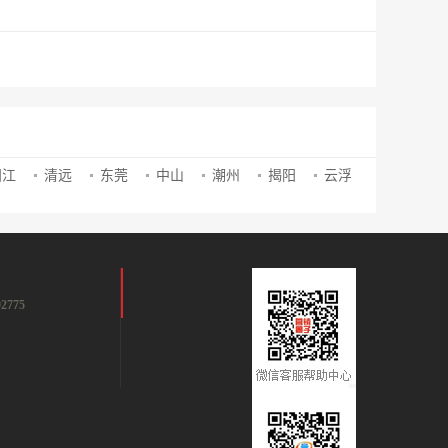
阳江
清远
东莞
中山
潮州
揭阳
云浮
2775