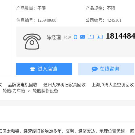
产品数量：
不限
产品规格：
不限
信息编号：
125948688
公司编号：
4245161
181448
陈经理
经理
进入店铺
在线咨询
收
品牌发电机回收
通州九棵树旧家具回收
上海卢湾大金空调回收
>
轮胎/力车胎
>
轮胎翻新设备
云区太和镇，经营废旧轮胎20多年，交利，经济发达，地理位置优越。 