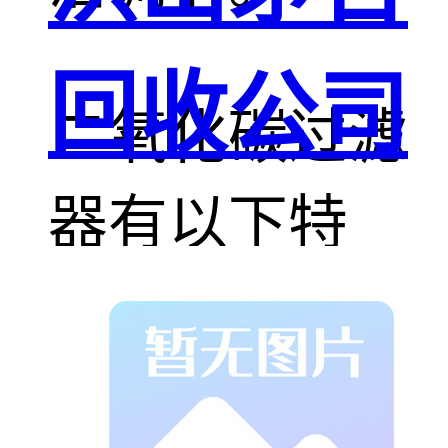
回收公司
二氧化碳过滤
器有以下特
征：
1、 二氧化碳