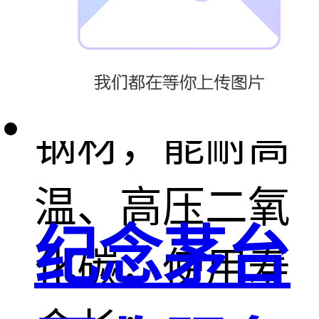
过滤器的阀体
采用进口优质
钢材，能耐高
温、高压二氧
纪念茅台
化碳，使用寿