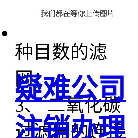
蚀，且可配各
种目数的滤
网；
疑难公司
3、 二氧化碳
注销办理
过滤器的连接