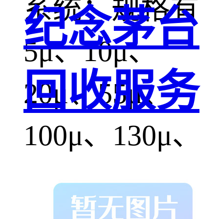
系统；规格有
纪念茅台
5μ、10μ、
回收服务
20μ、55μ、
100μ、130μ、
200μ等多种，