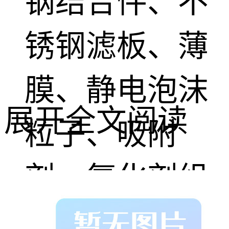
钢结合件、不
锈钢滤板、薄
膜、静电泡沫
展开全文阅读
粒子、吸附
剂、氧化剂组
成，并配有流