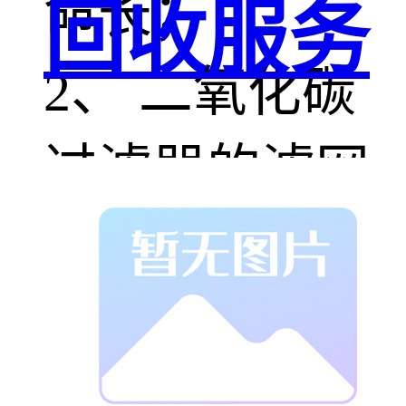
命长；
回收服务
2、 二氧化碳
过滤器的滤网
采用双层的优
质不锈钢材
质，耐磨耐腐