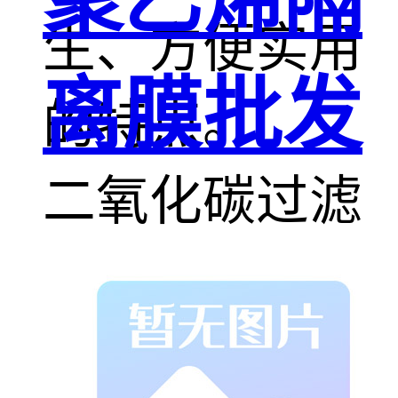
聚乙烯隔
生、方便实用
离膜批发
的特点。
二氧化碳过滤
器结构的滤盘
过滤技术，性