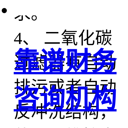
求。
4、 二氧化碳
靠谱财务
过滤器有自动
排污或者自动
咨询机构
反冲洗结构，