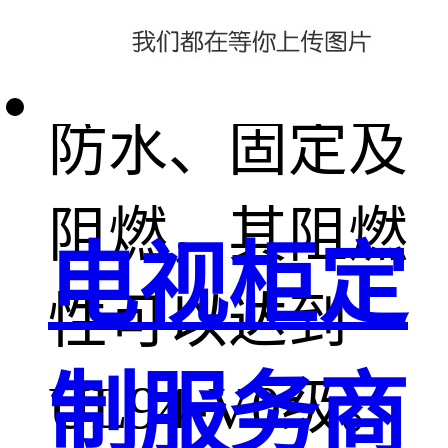
子配件绝缘、
防水、固定及
阻燃，其阻燃
电视柜定
性可以达到
制服务商
UL94-V0级。