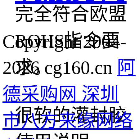
完全符合欧盟
ROHS指令要
Copyright 2004-
2026 cg160.cn
阿
求。
德采购网 深圳
很软的灌封胶
市八方来缘网络