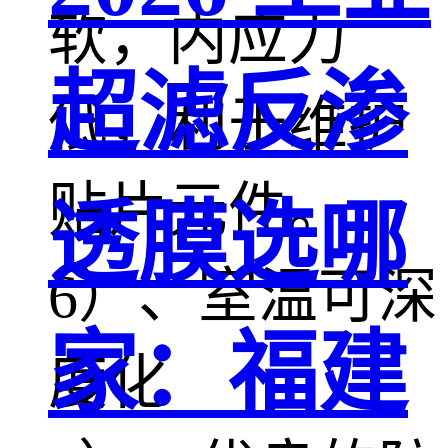
软，内应力
超滤反渗
低，利于维护
贴片元件。
透膜选哪
6）、室温可深
家：福建
度化