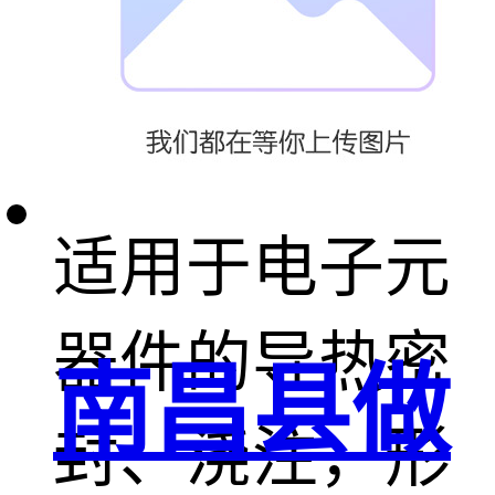
无腐蚀、收缩
率小等特点，
适用于电子元
器件的导热密
南昌县做
封、浇注，形