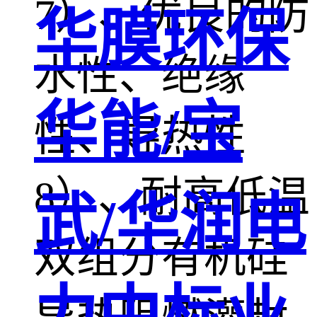
7）、优良的防
华膜环保
水性、绝缘
华能/宝
性、导热性
8）、耐高低温
武/华润电
双组分有机硅
力中标业