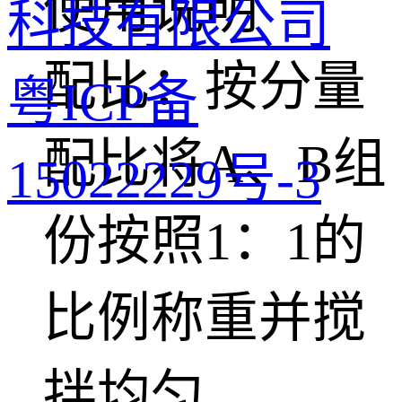
使用说明
科技有限公司
配比：按分量
粤ICP备
配比将A、B组
15022229号-3
份按照1：1的
比例称重并搅
拌均匀