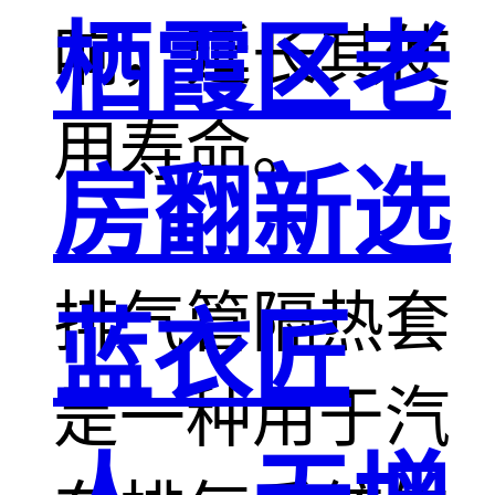
栖霞区老
响，延长其使
用寿命。
房翻新选
排气管隔热套
蓝衣匠
是一种用于汽