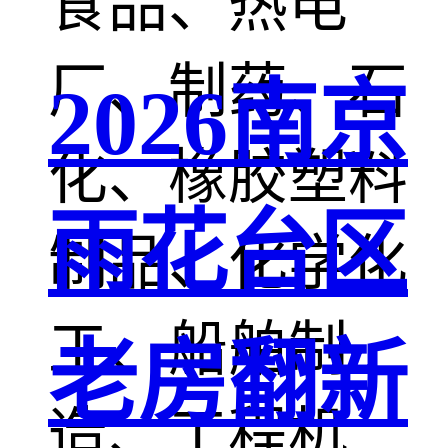
食品、热电
厂、制药、石
2026南京
化、橡胶塑料
雨花台区
制品、化学化
工、船舶制
老房翻新
造、工程机