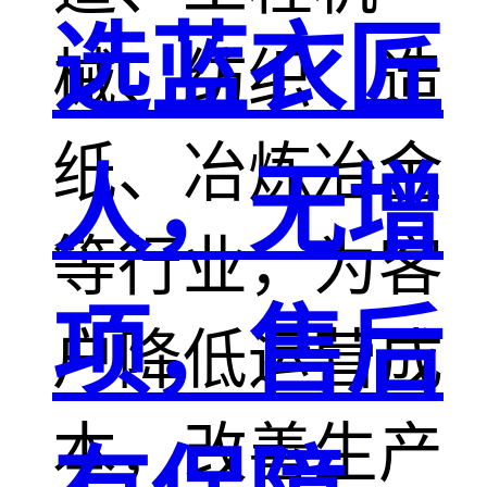
选蓝衣匠
械、纺织、造
纸、冶炼冶金
人，无增
等行业，为客
项，售后
户降低运营成
本，改善生产