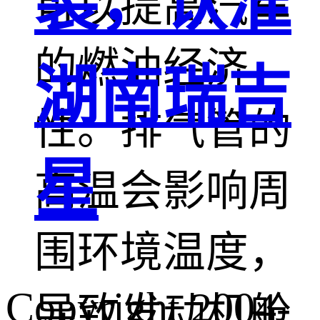
装，认准
可以提高汽车
的燃油经济
湖南瑞吉
性。排气管的
星
高温会影响周
围环境温度，
Copyright 2004-
导致发动机舱