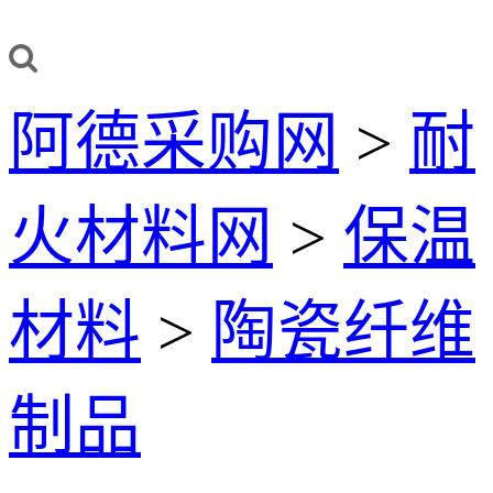
阿德采购网
>
耐
火材料网
>
保温
材料
>
陶瓷纤维
制品