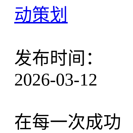
动策划
发布时间：
2026-03-12
在每一次成功