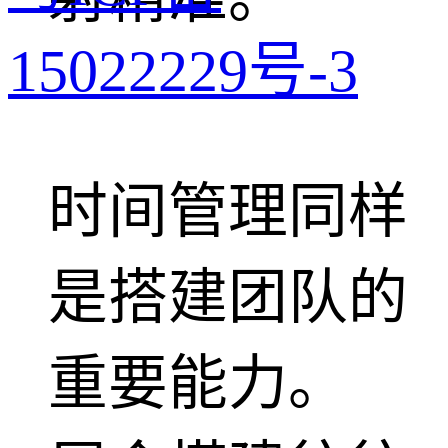
15022229号-3
时间管理同样
是搭建团队的
重要能力。