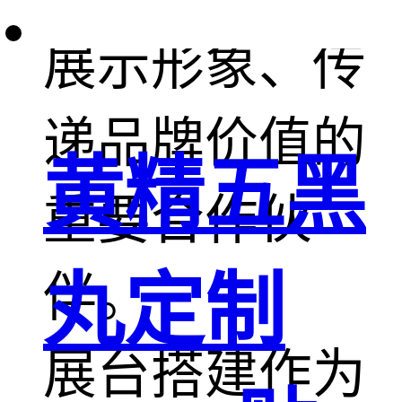
展示形象、传
递品牌价值的
黄精五黑
重要合作伙
丸定制
伴。
展台搭建作为