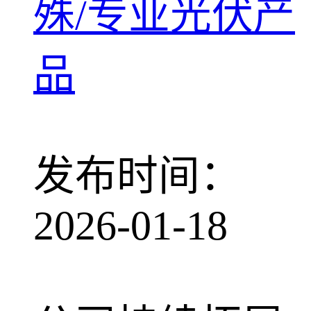
殊/专业光伏产
品
发布时间：
2026-01-18