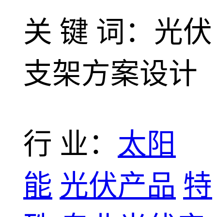
关 键 词：光伏
支架方案设计
行 业：
太阳
能
光伏产品
特