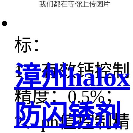
石灰的参数指
标：
1、有效钙控制
漳州halox
精度：0.5%；
防闪锈剂
2、ph值控制精