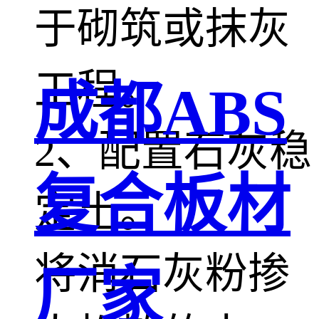
于砌筑或抹灰
工程。
成都ABS
2、配置石灰稳
复合板材
定土。
将消石灰粉掺
厂家