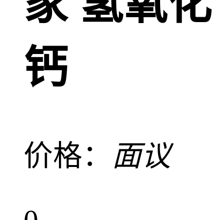
家 氢氧化
钙
价格：
面议