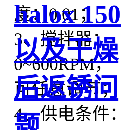
halox 150
度：0.01；
3、搅拌器：
以及干燥
0~600RPM，
后返锈问
可任意调节；
4、供电条件：
题