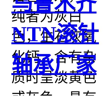
乌鲁木齐
纯者为灰白
NTN滚针
色，生石灰氧
化钙，含有杂
轴承厂家
质时呈淡黄色
或灰色，具有