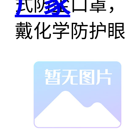
厂家
式防尘口罩，
戴化学防护眼
镜，穿防酸碱
工作服，戴橡
胶手套。