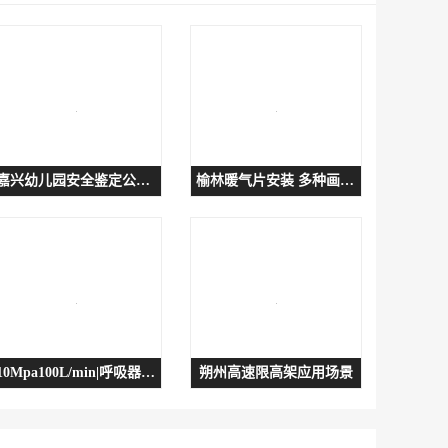
嘉兴幼儿园安全鉴定公司 第三方幼儿园房屋安全检测
榆林暖气片安装 多种画面可选择
10Mpa100L/min|呼吸器充气泵|潜水器
朔州高速限高架应用场景