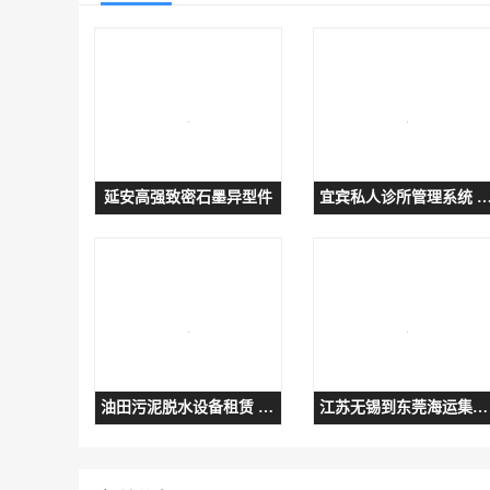
延安高强致密石墨异型件
宜宾私人诊所管理系统 诊所药房药品管
油田污泥脱水设备租赁 污泥离心脱水设备
江苏无锡到东莞海运集装箱 点对点运输