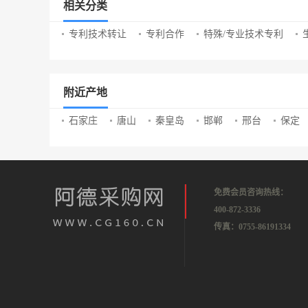
相关分类
专利技术转让
专利合作
特殊/专业技术专利
附近产地
石家庄
唐山
秦皇岛
邯郸
邢台
保定
免费会员咨询热线：
400-872-3336
传真：0755-86191334