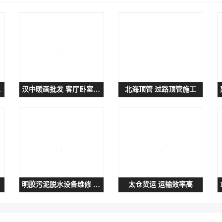
理软件
汉中暖画批发 客厅卧室装饰家用
北海顶管 过路顶管施工
明胶污泥脱水设备维修 高压泥浆脱水机维修
太仓货运 运输效率高