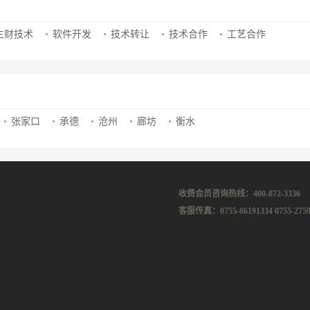
生财技术
软件开发
技术转让
技术合作
工艺合作
张家口
承德
沧州
廊坊
衡水
收费会员咨询热线：400-872-3336
客服传真：0755-86191334 0755-2759