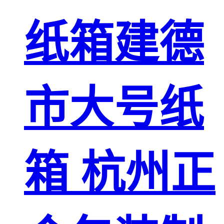
纸箱建德
市大号纸
箱 杭州正