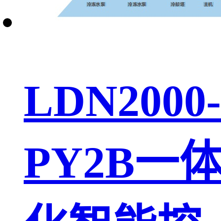
LDN2000-
PY2B一