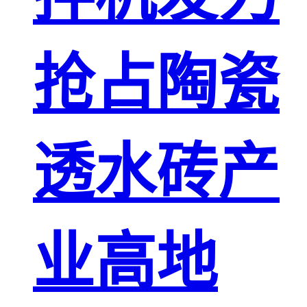
抢占陶瓷
透水砖产
业高地