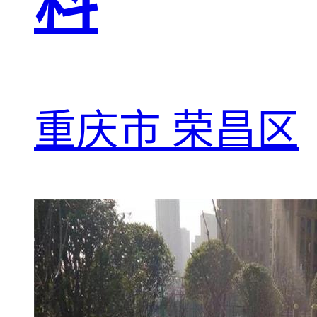
料
重庆市 荣昌区