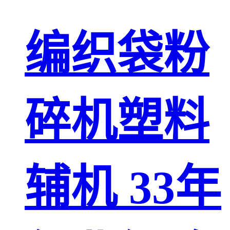
编织袋粉
碎机塑料
辅机 33年