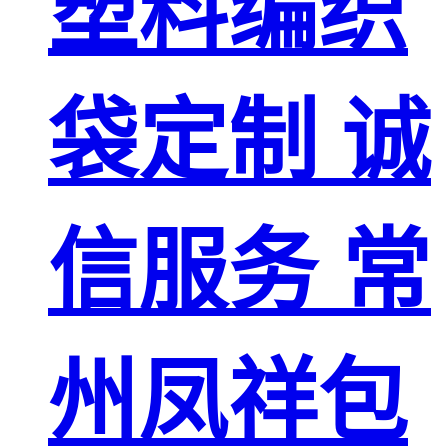
塑料编织
袋定制 诚
信服务 常
州凤祥包