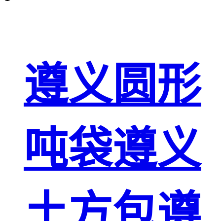
遵义圆形
吨袋遵义
土方包遵