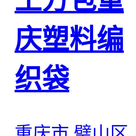
土方包重
庆塑料编
织袋
重庆市 璧山区