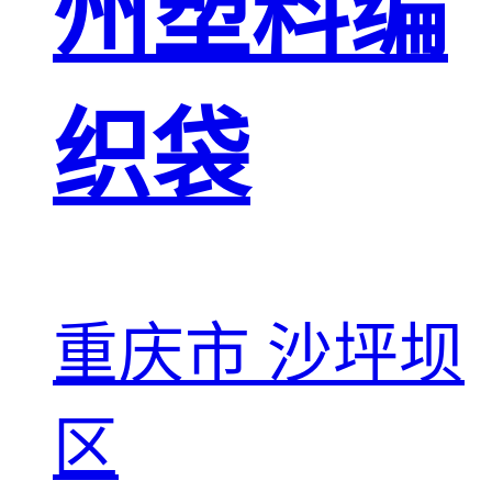
州塑料编
织袋
重庆市 沙坪坝
区