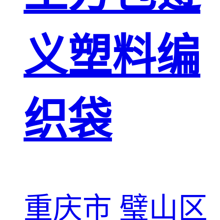
义塑料编
织袋
重庆市 璧山区