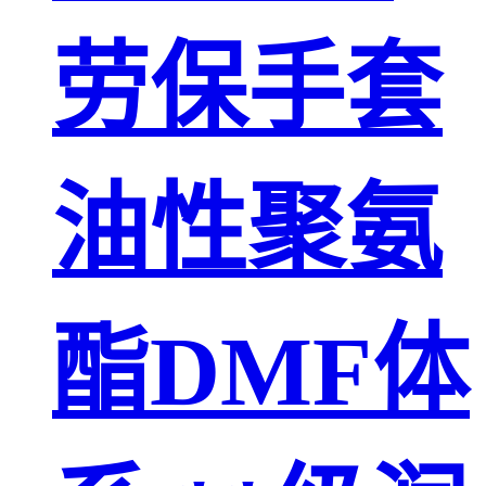
劳保手套
油性聚氨
酯DMF体