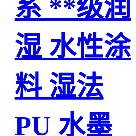
系 **级润
湿 水性涂
料 湿法
PU 水墨