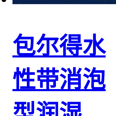
包尔得水
性带消泡
型润湿