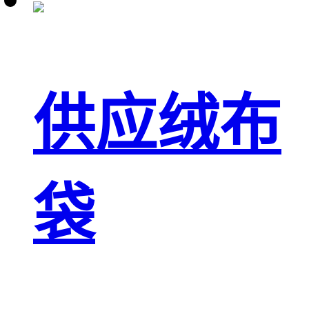
供应绒布
袋