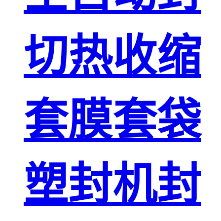
切热收缩
套膜套袋
塑封机封