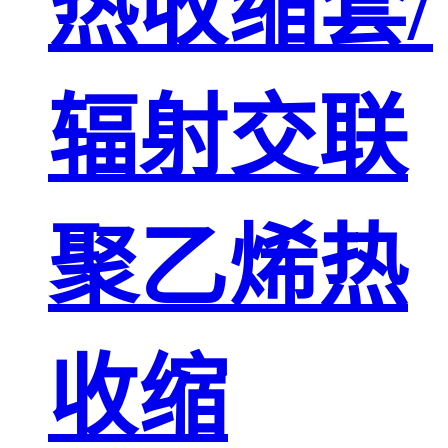
热收缩套/
辐射交联
聚乙烯热
收缩