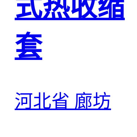
式热收缩
套
河北省 廊坊