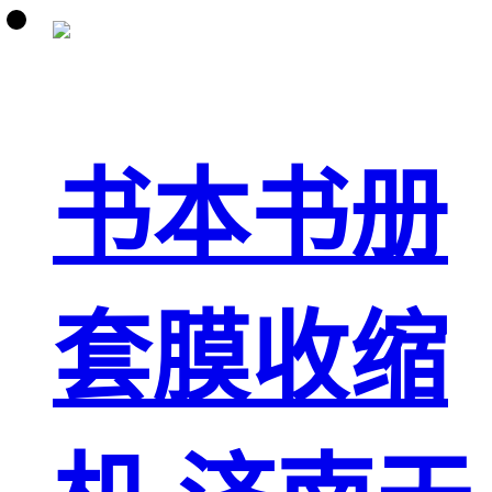
书本书册
套膜收缩