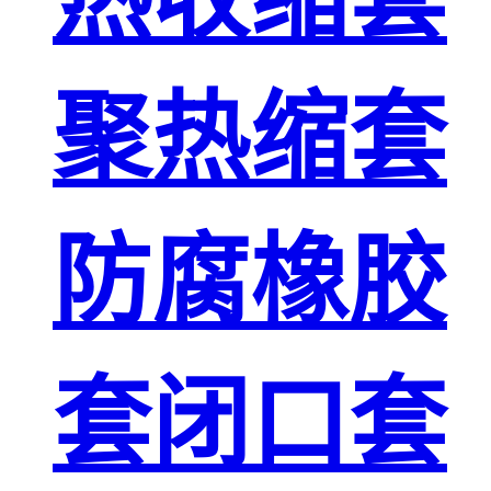
聚热缩套
防腐橡胶
套闭口套