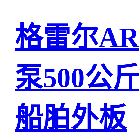
格雷尔AR
泵500公
船胉外板