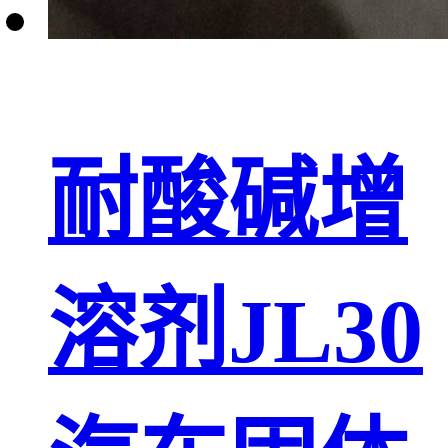
耐酸碱增
溶剂JL30