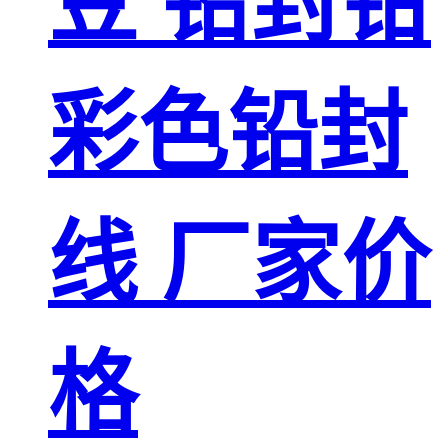
豆 铅封钳
彩色铅封
线 厂家价
格