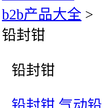
b2b产品大全
>
铅封钳
铅封钳
铅封钳
气动铅