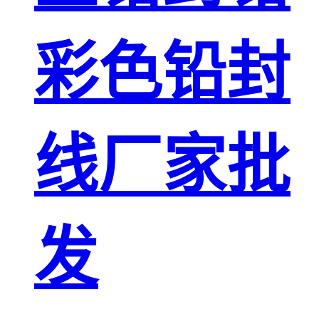
彩色铅封
线厂家批
发