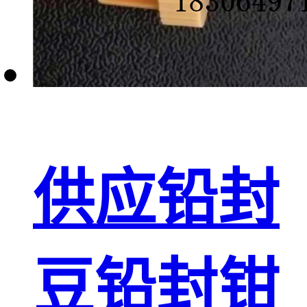
供应铅封
豆铅封钳