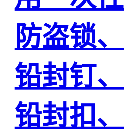
防盗锁、
铅封钉、
铅封扣、