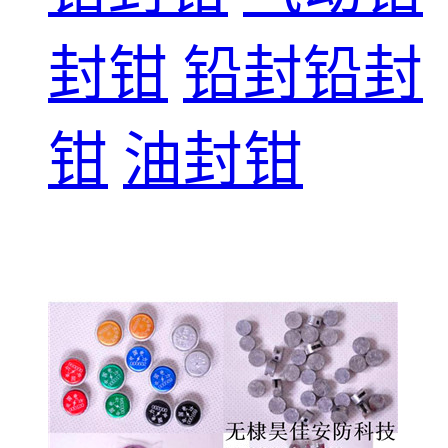
封钳
铅封铅封
钳
油封钳