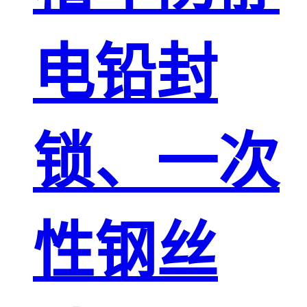
电铅封
锁、一次
性钢丝