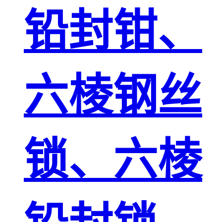
铅封钳、
六棱钢丝
锁、六棱