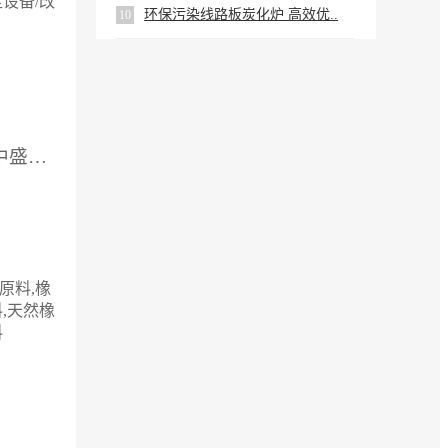
设备/改
环保污染线路板炭化炉 高效优..
10
供应厂家：济南市隆中盛化工有限公司
原料,橡
,天然橡
料