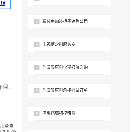
店铺
精装房加装柜子销售公司
5
电视柜定制服务商
6
乳清酸原料含税报价咨询
7
供应厂家：河北智皓环保机械制造有限公司
乳清酸原料承接批量订单
8
深圳挡墙钢模租赁
9
机/全自