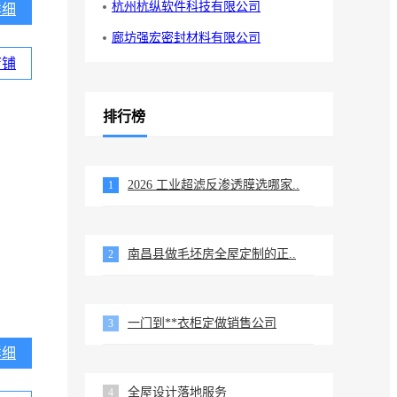
杭州杭纵软件科技有限公司
详细
廊坊强宏密封材料有限公司
店铺
排行榜
2026 工业超滤反渗透膜选哪家..
1
南昌县做毛坯房全屋定制的正..
2
一门到**衣柜定做销售公司
3
详细
全屋设计落地服务
4