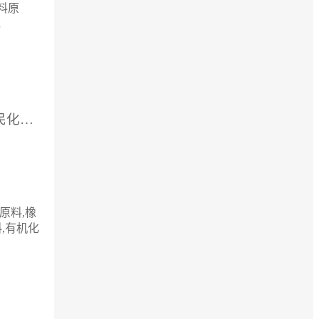
料原
，
供应厂家：青岛市捷民化工贸易有限公司
原料,橡
,有机化