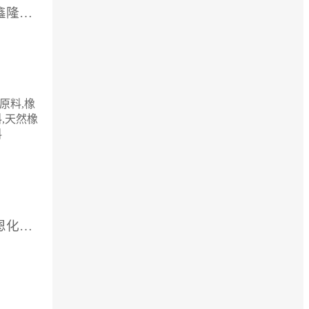
供应厂家：济南市万鑫隆化工有限公司
原料,橡
,天然橡
料
供应厂家：青岛市冠恩化工有限公司