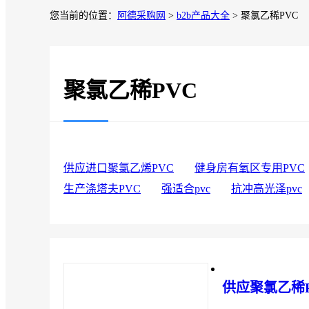
您当前的位置：
阿德采购网
>
b2b产品大全
> 聚氯乙稀PVC
聚氯乙稀PVC
供应进口聚氯乙烯PVC
健身房有氧区专用PVC
生产涤塔夫PVC
强适合pvc
抗冲高光泽pvc
供应聚氯乙稀P