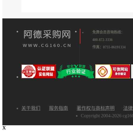
免费会员咨询热线：
400-872-3336
传真：0755-86191334
关于我们
服务指南
著作权与商标声明
法律
Copyright 2004-2
X
X