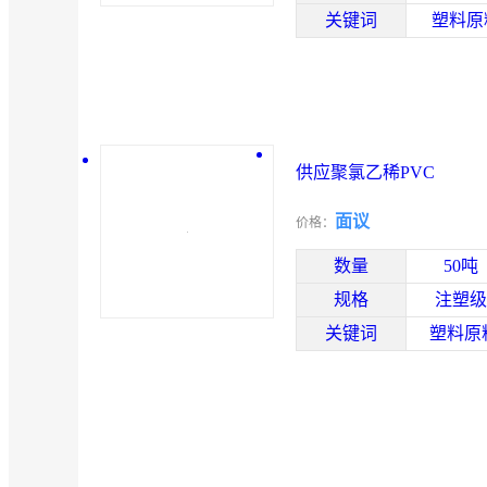
关键词
塑料原
供应聚氯乙稀PVC
面议
价格：
数量
50吨
规格
注塑级
关键词
塑料原