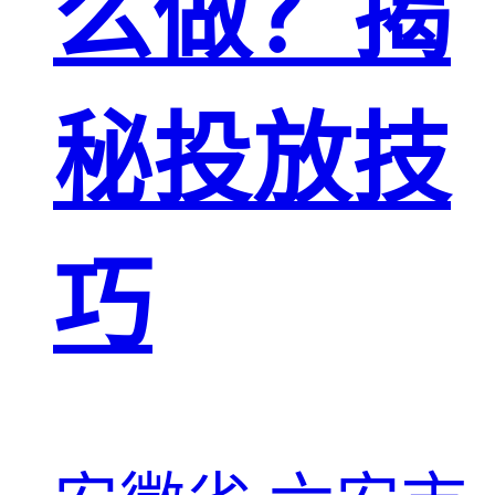
么做？揭
秘投放技
巧