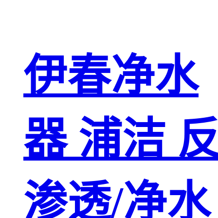
伊春净水
器 浦洁 
渗透/净水