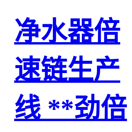
净水器倍
速链生产
线 **劲倍