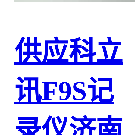
供应科立
讯F9S记
录仪济南