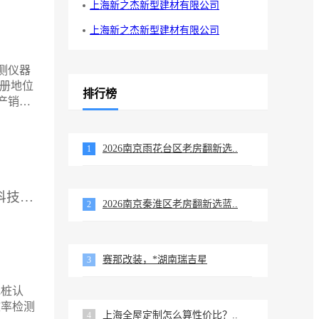
上海新之杰新型建材有限公司
上海新之杰新型建材有限公司
测仪器
注册地位
排行榜
产销：
电子产
品有：
试验箱,
2026南京雨花台区老房翻新选..
1
试验箱
供应厂家：凯威检测科技（广东）有限公司
2026南京秦淮区老房翻新选蓝..
2
赛那改装，*湖南瑞吉星
3
电桩认
效率检测
上海全屋定制怎么算性价比？..
4