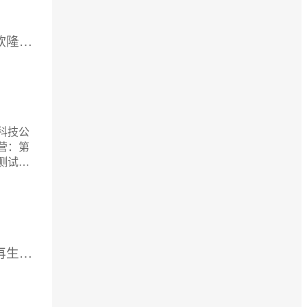
供应厂家：北京金宇欣隆科技有限公司
科技公
 主营：第
测试、
测试报
著作权
职能部门
为
供应厂家：宁夏鑫霖再生资源回收利用有限公司