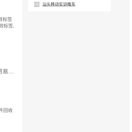
汕头移动实训推车
10
效标签
效标签,
供应厂家：上海良岐贸易有限公司
件回收