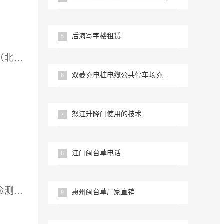
后海写字楼租赁
5
供应厂家：智信中科（北京）信息科技有限公司
双菱充电桩电缆公共停车场充..
6
怒江升降门使用的技术
7
江门闽台草电话
8
供应厂家：深圳立讯检测股份有限公司
惠州闽台草厂家直销
9