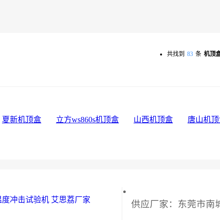
共找到
83
条
机顶
夏新机顶盒
立方ws860s机顶盒
山西机顶盒
唐山机顶
温度冲击试验机 艾思荔厂家