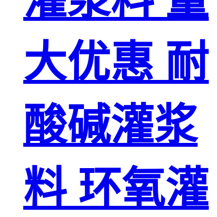
大优惠 耐
酸碱灌浆
料 环氧灌