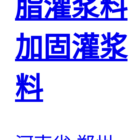
脂灌浆料
加固灌浆
料