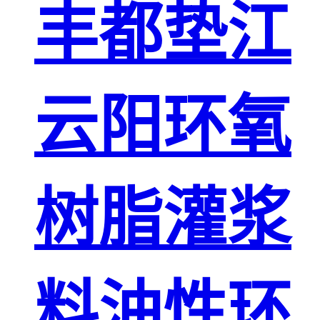
丰都垫江
云阳环氧
树脂灌浆
料油性环