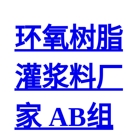
环氧树脂
灌浆料厂
家 AB组