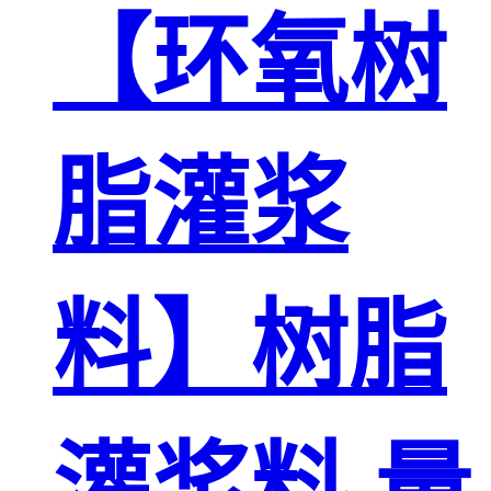
【环氧树
脂灌浆
料】树脂
灌浆料 量