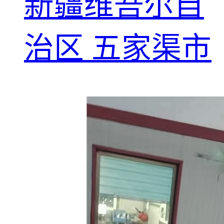
新疆维吾尔自
治区 五家渠市