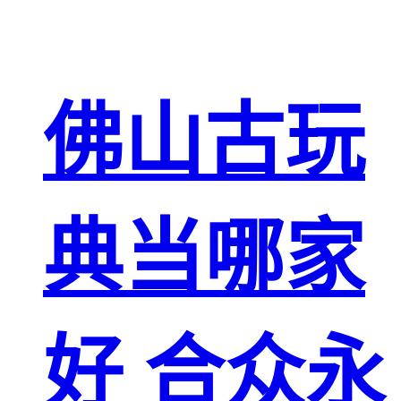
佛山古玩
典当哪家
好 合众永