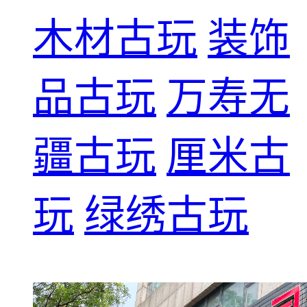
木材古玩
装饰
品古玩
万寿无
疆古玩
厘米古
玩
绿绣古玩