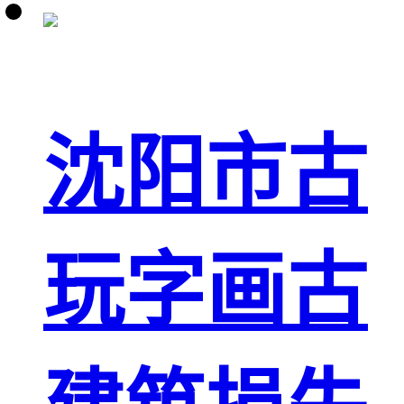
沈阳市古
玩字画古