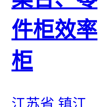
件柜效率
柜
江苏省 镇江