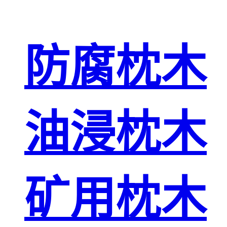
防腐枕木
油浸枕木
矿用枕木