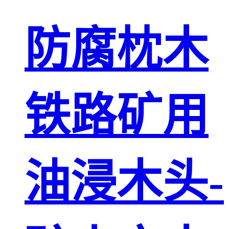
防腐枕木
铁路矿用
油浸木头-