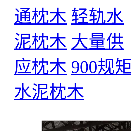
通枕木
轻轨水
泥枕木
大量供
应枕木
900规
水泥枕木