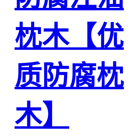
枕木【优
质防腐枕
木】