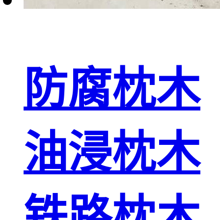
防腐枕木
油浸枕木
铁路枕木