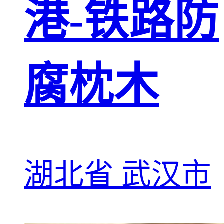
港-铁路防
腐枕木
湖北省 武汉市