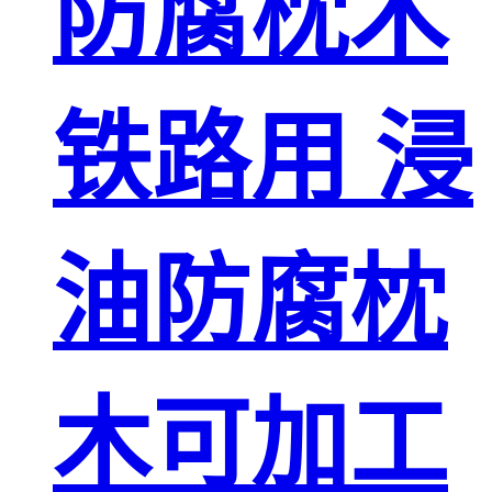
防腐枕木
铁路用 浸
油防腐枕
木可加工