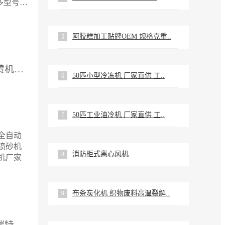
多型号,
询及在线
阿胶糕加工贴牌OEM 规格克重..
5
供应厂家：苏州市首赞机械有限公司
50匹小型冷冻机 厂家直供 工..
6
50匹工业油冷机 厂家直供 工..
7
全自动
喷砂机
消防柜式离心风机
8
机厂家
布条炭化机 织物废料高温裂解..
9
供应厂家：北京恒祥瑞特科技发展有限公司