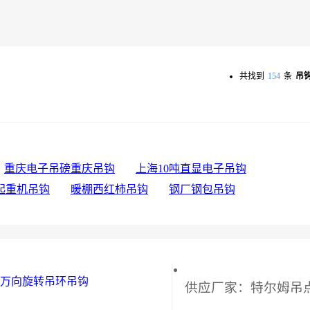
共找到
154
条
吊
重庆电子吊磅重庆吊钩
上海10吨直显电子吊钩
起重机吊钩
暖棚西红柿吊钩
钢厂钢包吊钩
万向旋转吊环吊钩