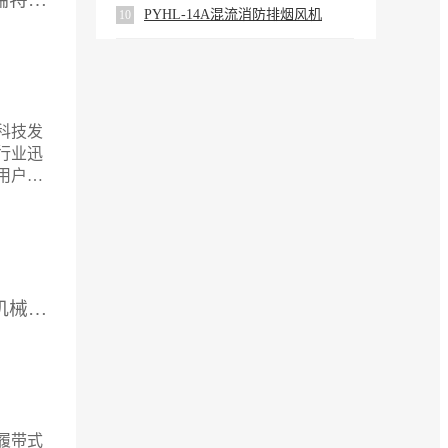
PYHL-14A混流消防排烟风机
10
科技发
行业迅
用户提
电源
电机组、
、防雷
禁等综
供应厂家：徐州九正机械制造有限公司
履带式