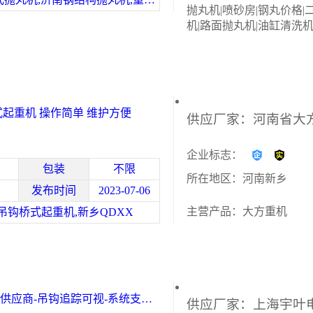
抛丸机|喷砂房|钢丸价格|
机|路面抛丸机|油缸清洗机
正机械制造有限公司主营
各种路面抛丸机、履带式
机、喷砂房、钢丸价格、
洗机、二手抛丸机的配件*
式起重机 操作简单 维护方便
企业标志：
包装
不限
所在地区：河南新乡
发布时间
2023-07-06
主营产品：大方重机
吊钩桥式起重机,新乡QDXX
供应商-吊钩追踪可视-系统支持