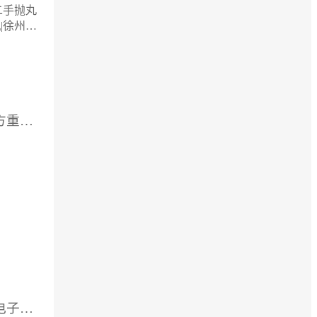
二手抛丸
|徐州九
产品有
抛丸
油缸清
*海内
供应厂家：河南省大方重型机器有限公司
供应厂家：上海宇叶电子科技有限公司