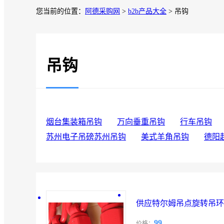
您当前的位置：
阿德采购网
>
b2b产品大全
> 吊钩
吊钩
烟台集装箱吊钩
万向垂重吊钩
行车吊钩
苏州电子吊磅苏州吊钩
美式羊角吊钩
德阳
供应特尔姆吊点旋转吊环
99
价格：