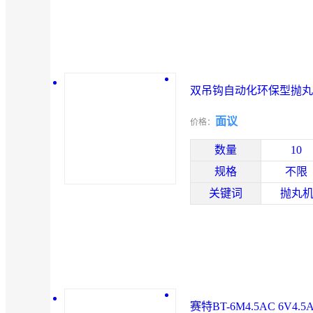
双吊钩自动化环保型抛丸
面议
价格：
数量
10
规格
不限
关键词
抛丸机
赛特BT-6M4.5AC 6V4