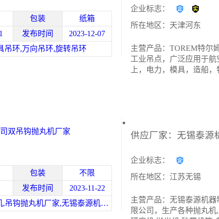
企业标志：
包装
纸箱
所在地区：天津河东
1
发布时间
2023-12-07
主营产品：TOREM特尔
具吊环,万向吊环,旋转吊环
工业吊点，广泛应用于航
上，电力，模具，造船，
运等领域。特尔姆旋转型
用螺栓型及螺孔型设计，
带角度，倾斜，翻转设计
面防松动安全设计，不断
足各种复杂环境要求。
司双吊钩抛丸机厂家
企业标志：
包装
不限
所在地区：江苏无锡
发布时间
2023-11-22
主营产品：无锡泰源机器
抛丸清理机,吊钩抛丸机厂家,无锡泰源机器制造有限公司,抛丸机价格,喷砂喷丸机
限公司，生产各种抛丸机,