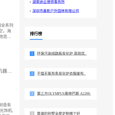
湖南迪云律师事务所
深圳市鑫影户外园林有限公司
姆全系列
空，海
排行榜
物流搬
吊点采
轴向，
，承压
环保污染线路板炭化炉 高效优..
1
探索满
供应厂家：无锡泰源机器制造有限公司
干馏无氧布条炭化炉衣服废布..
2
第三方OLYMPUS奥林巴斯 A2200..
3
制造有
光饰机,
靠谱的别墅全屋定制哪个好
4