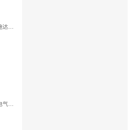
供应厂家：杭州卡尔施达进出口有限公司
供应厂家：合肥视云电气科技有限公司