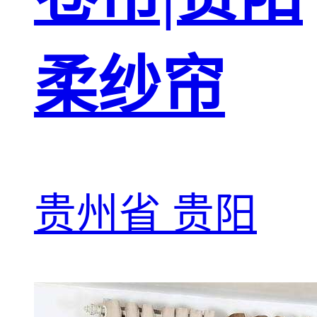
柔纱帘
贵州省 贵阳