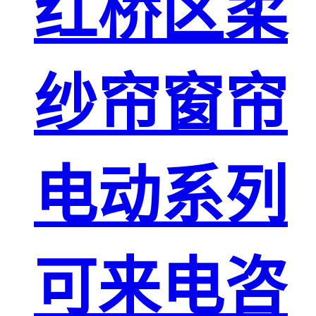
红桥区柔
纱帘窗帘
电动系列
可来电咨