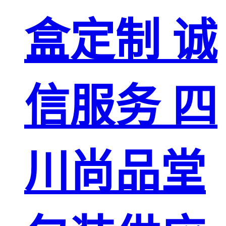
盒定制 诚
信服务 四
川尚品堂