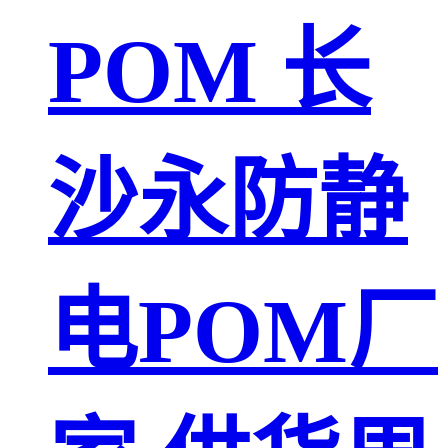
POM 长
沙永防静
电POM厂