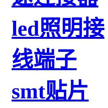
led照明接
线端子
smt贴片