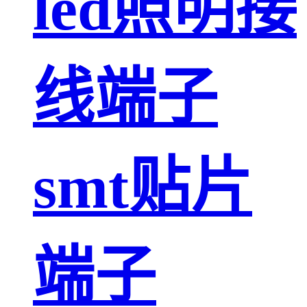
led照明接
线端子
smt贴片
端子