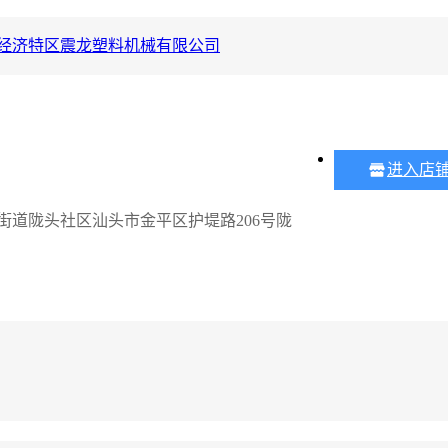
经济特区震龙塑料机械有限公司
进入店
街道陇头社区汕头市金平区护堤路206号陇