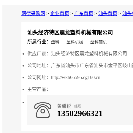
阿德采购网
>
企业黄页
>
广东黄页
>
汕头黄页
>
汕头
汕头经济特区震龙塑料机械有限公司
所属行业：
塑料
塑料机械
塑料辅机
供应厂家：
汕头经济特区震龙塑料机械有限公司
公司地址：
广东省汕头市广东省汕头市金平区岐山
公司网址：
头工业区
http://wkb66595.cg160.cn
主营产品：
黄馨锐
经理
13502966321