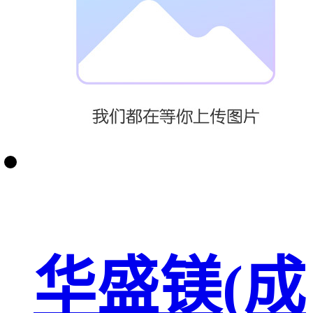
华盛镁(成