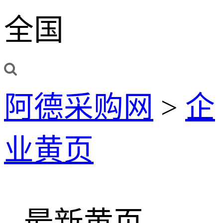
全国
阿德采购网
>
企
业黄页